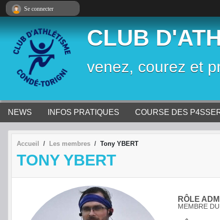
Panneau de gestion des cookies
Se connecter
CLUB D'AT
venez, courez et p
NEWS
INFOS PRATIQUES
COURSE DES P4SSE
Accueil
Les membres
Tony YBERT
TONY YBERT
RÔLE ADMI
MEMBRE DU