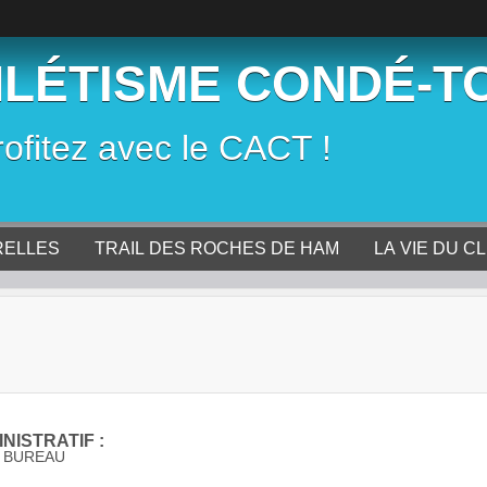
HLÉTISME CONDÉ-T
rofitez avec le CACT !
RELLES
TRAIL DES ROCHES DE HAM
LA VIE DU C
NISTRATIF :
 BUREAU