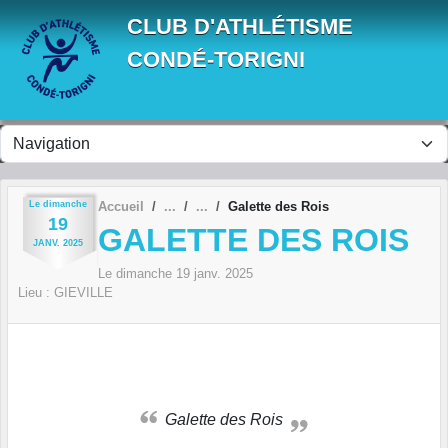
Panneau de gestion des cookies
CLUB D'ATHLÉTISME
CONDÉ-TORIGNI
Le
dimanche
Accueil
Galette des Rois
19
GALETTE DES ROIS
JANV.
2025
Le
dimanche
19
janv.
2025
Lieu :
GIEVILLE
Galette des Rois