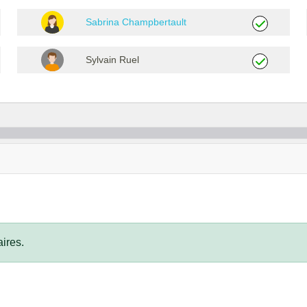
Sabrina Champbertault
Sylvain Ruel
ires.