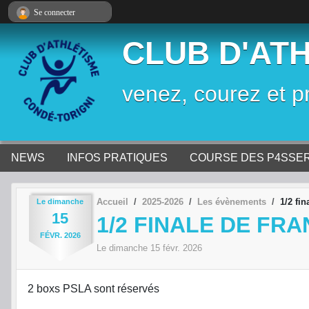
Panneau de gestion des cookies
Se connecter
CLUB D'AT
venez, courez et p
NEWS
INFOS PRATIQUES
COURSE DES P4SSE
Accueil
2025-2026
Les évènements
1/2 fi
Le
dimanche
15
1/2 FINALE DE FR
FÉVR.
2026
Le
dimanche
15
févr.
2026
2 boxs PSLA sont réservés