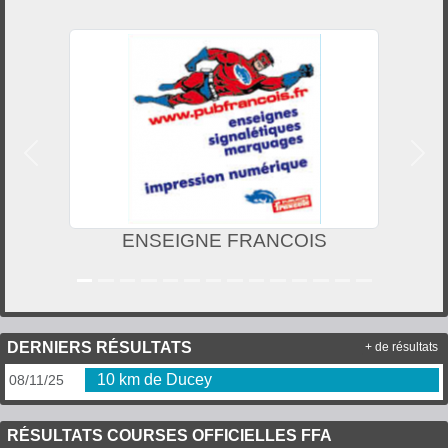
Précedent
Suiv
ENSEIGNE FRANCOIS
DERNIERS RÉSULTATS
+ de résultats
10 km de Ducey
08/11/25
RÉSULTATS COURSES OFFICIELLES FFA